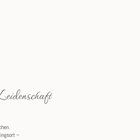
Leidenschaft
chen.
lingsort –