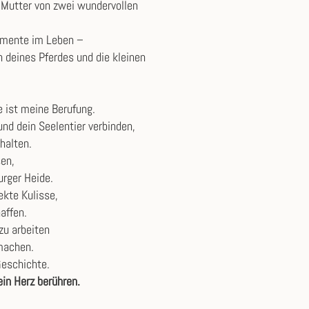
d Mutter von zwei wundervollen
Momente im Leben –
n deines Pferdes und die kleinen
ie ist meine Berufung.
und dein Seelentier verbinden,
uhalten.
en,
rger Heide.
ekte Kulisse,
affen.
zu arbeiten
machen.
Geschichte.
in Herz berühren.