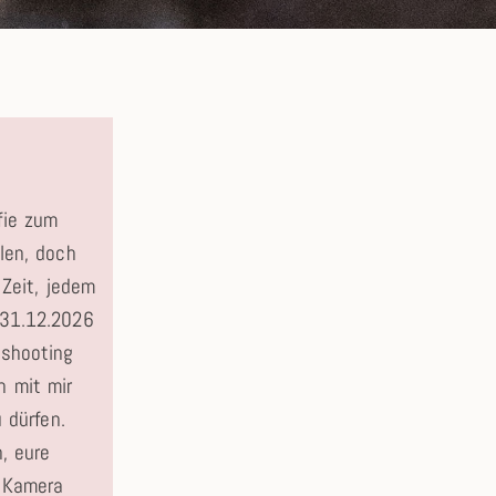
fie zum
len, doch
 Zeit, jedem
 31.12.2026
oshooting
n mit mir
 dürfen.
, eure
r Kamera