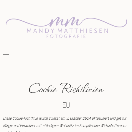
M
andy Matthiesen Fotografie
Pferde- und Hundefotografie in der Lüneburger Heide: Gefühlvolle Momente, die die einzigartige Bindung zwischen dir und deinem Tier festhalten. Jetzt Termin sichern!
Cookie Richtlinien
EU
Diese Cookie-Richtlinie wurde zuletzt am 3. Oktober 2024 aktualisiert und gilt für
Bürger und Einwohner mit ständigem Wohnsitz im Europäischen Wirtschaftsraum